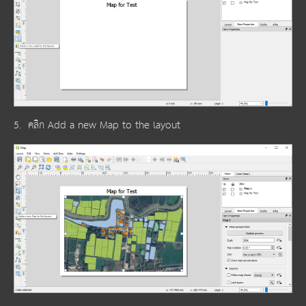
5. คลิก Add a new Map to the layout