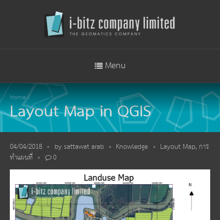
Menu
Home
/
Layout Map in QGIS
04/04/2018
by
sattawat arab
Knowledge
Layout Map
,
การ
ทำแผนที่
0